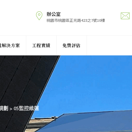
辦公室
桃園市桃園區正光路423之7號10樓
電解決方案
工程實績
免費評估
規劃
>
05監控維運