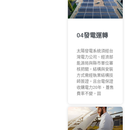
04發電運轉
太陽發電系統須經台
灣電力公司、經濟部
能源局與縣市單位審
核把關，結構與安裝
方式需經執業結構技
師簽證，且台電保證
收購電力20年，躉售
費率不變，固